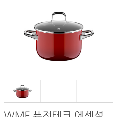
WMF 퓨전테크 에센셜