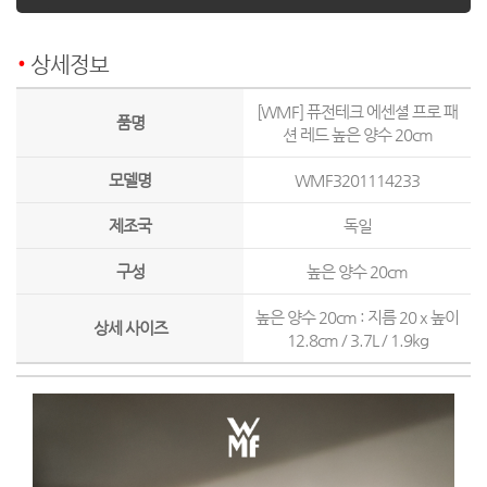
상세정보
[WMF] 퓨전테크 에센셜 프로 패
품명
션 레드 높은 양수 20cm
모델명
WMF3201114233
제조국
독일
구성
높은 양수 20cm
높은 양수 20cm : 지름 20 x 높이
상세 사이즈
12.8cm / 3.7L / 1.9kg