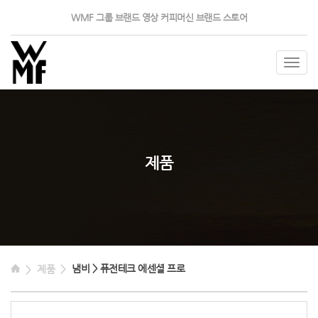
WMF 그룹
브랜드 영상
커피머신
브랜드 스토어
Togg
navig
제품
냄비 > 퓨전테크 에센셜 프로
제품