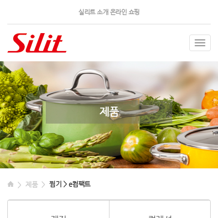
실리트 소개
온라인 쇼핑
Togg
navig
제품
찜기 > e컴팩트
제품