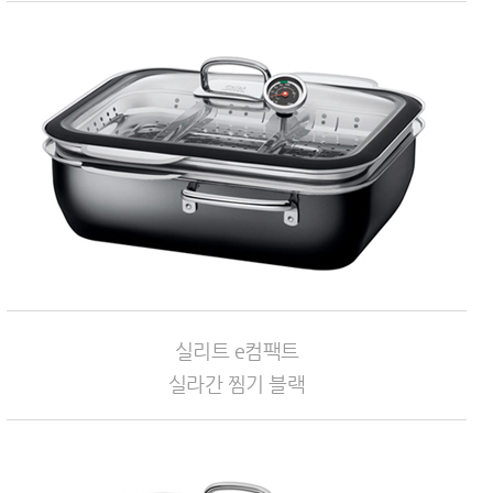
실리트 e컴팩트
실라간 찜기 블랙