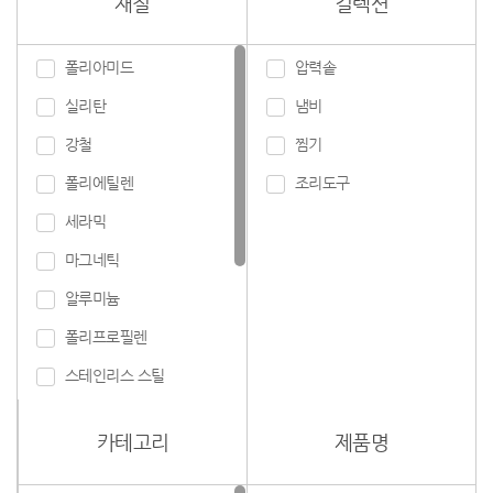
재질
컬렉션
압력솥
폴리아미드
냄비
실리탄
찜기
강철
조리도구
폴리에틸렌
세라믹
마그네틱
알루미늄
폴리프로필렌
스테인리스 스틸
고무제
카테고리
제품명
실리콘
유리제