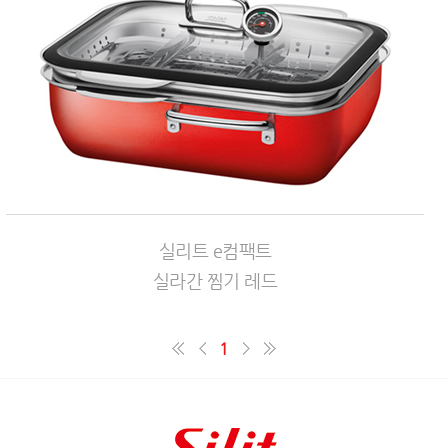
실리트 e컴팩트
실라간 찜기 레드
1