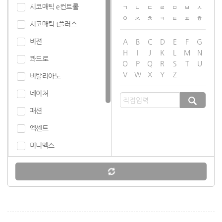
시코매틱 e컨트롤
ㄱ
ㄴ
ㄷ
ㄹ
ㅁ
ㅂ
ㅅ
실리썸
ㅇ
ㅈ
ㅊ
ㅋ
ㅌ
ㅍ
ㅎ
시코매틱 t플러스
실라간
비젼
A
B
C
D
E
F
G
H
I
J
K
L
M
N
콰드로
O
P
Q
R
S
T
U
V
W
X
Y
Z
비탈리아노
네이처
패션
엑센트
미니맥스
타이핑
e컴팩트
엑스트라
도마