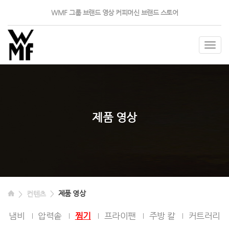
WMF 그룹
브랜드 영상
커피머신
브랜드 스토어
Togg
navig
제품 영상
제품 영상
컨텐츠
냄비
압력솥
찜기
프라이팬
주방 칼
커트러리