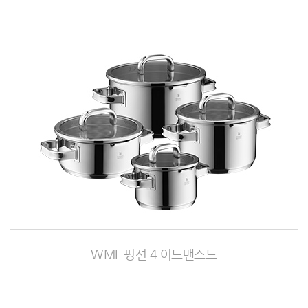
WMF 펑션 4 어드밴스드