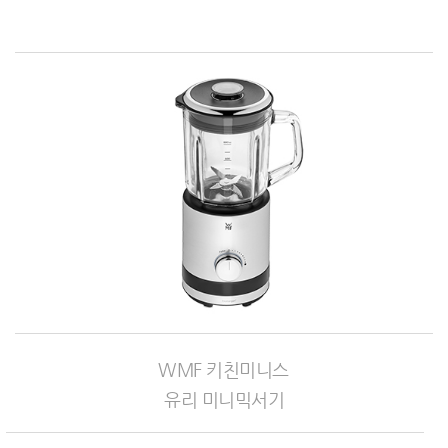
WMF 키친미니스
유리 미니믹서기