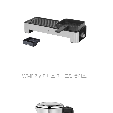
WMF 키친미니스 미니그릴 플러스​