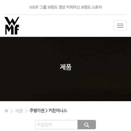
WMF 그룹
브랜드 영상
커피머신
브랜드 스토어
Togg
navig
제품
주방가전 > 키친미니스
제품