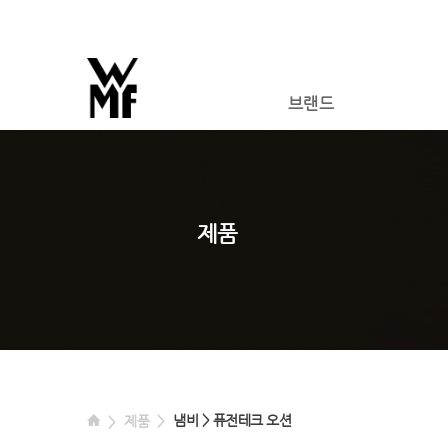
브랜드
제품
냄비 > 퓨전테크 오션
제품