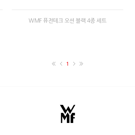
WMF 퓨전테크 오션 블랙 4종 세트
1