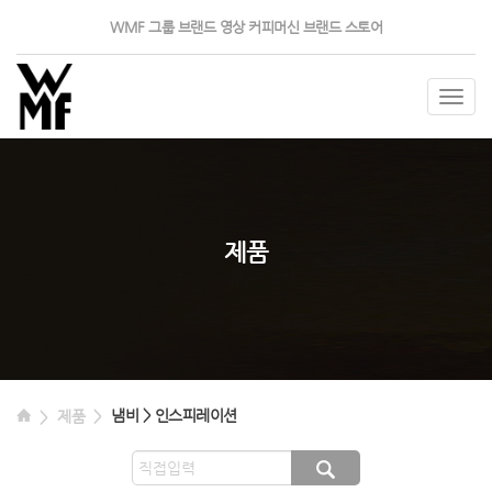
WMF 그룹
브랜드 영상
커피머신
브랜드 스토어
Togg
navig
제품
냄비 > 인스피레이션
제품