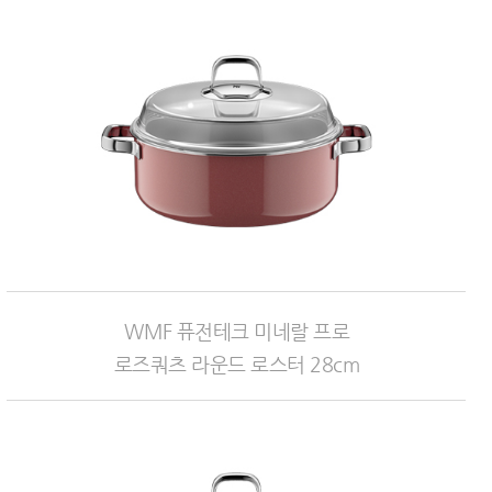
WMF 퓨전테크 미네랄 프로
로즈쿼츠 라운드 로스터 28cm