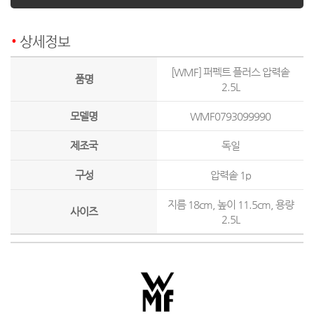
상세정보
[WMF] 퍼펙트 플러스 압력솥
품명
2.5L
모델명
WMF0793099990
제조국
독일
구성
압력솥 1p
지름 18cm, 높이 11.5cm, 용량
사이즈
2.5L