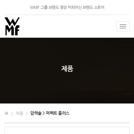
WMF 그룹
브랜드 영상
커피머신
브랜드 스토어
Togg
navig
제품
압력솥 > 퍼펙트 플러스
제품